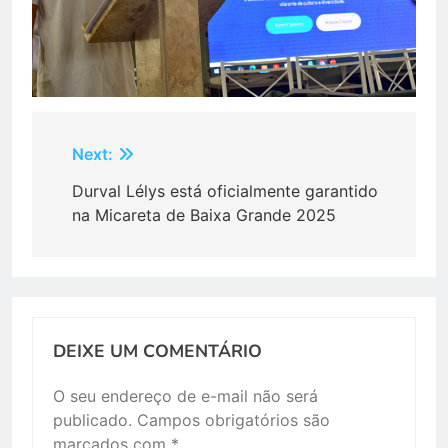
Navegação
Next:
de
Durval Lélys está oficialmente garantido
na Micareta de Baixa Grande 2025
Post
DEIXE UM COMENTÁRIO
O seu endereço de e-mail não será
publicado.
Campos obrigatórios são
marcados com
*